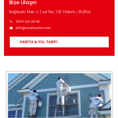
Bize Ulaşın
Bağlaraltı Mah. 2. Cad. No: 7/B Yıldırım / BURSA
0543 322 38 96
info@ustaticaret.com
HARİTA & YOL TARİFİ