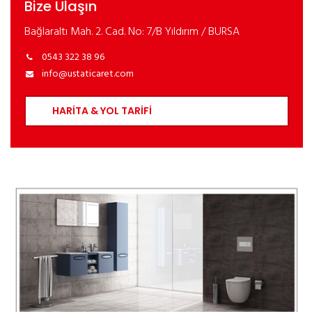
Bize Ulaşın
Bağlaraltı Mah. 2. Cad. No: 7/B Yıldırım / BURSA
0543 322 38 96
info@ustaticaret.com
HARİTA & YOL TARİFİ