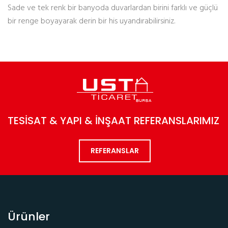
Sade ve tek renk bir banyoda duvarlardan birini farklı ve güçlü
bir renge boyayarak derin bir his uyandırabilirsiniz.
TESİSAT & YAPI & İNŞAAT REFERANSLARIMIZ
REFERANSLAR
Ürünler